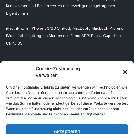
Kennzeichen und Besitzrechtes des jeweiligen eingetragenen
Eigentümers.
iPad, iPhone, iPhone 3G/3G S, iPod, MacBook, MacBook Pro und
iMac sind eingetragene Marken der Firma APPLE Inc., Cupertino
Calif., US.
Cookie-Zustimmung
Abholservice
verwalten
Um dir ein optimales Erlebnis zu bieten, verwenden wir Technologien wie
Batterienverordnung
Cookies, um Geräteinformationen zu speichern und/oder darauf
zuzugreifen. Wenn du diesen Technologien zustimmst, können wir Daten
wie das Surfverhalten oder eindeutige IDs auf dieser Website verarbeiten.
Wenn du deine Zustimmung nicht erteilst oder zurückziehst, können
AGB
bestimmte Merkmale und Funktionen beeinträchtigt werden.
Impressum
Datenschutzerklärung
Akzeptieren